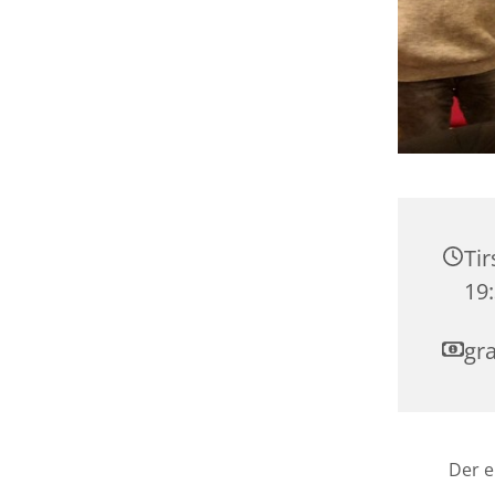
Tir
19:
gra
Der e