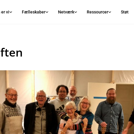
er vi
Fælleskaber
Netværk
Ressourcer
Støt
aften