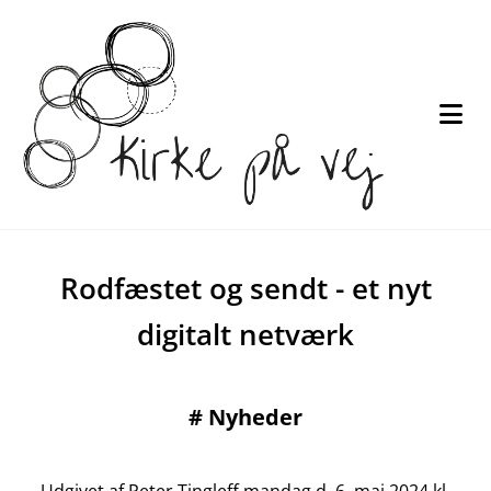
Rodfæstet og sendt - et nyt
digitalt netværk
#
Nyheder
Udgivet af Peter Tingleff mandag d. 6. maj 2024 kl.